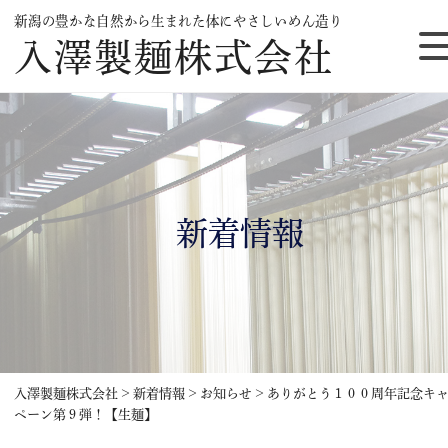
新潟の豊かな自然から生まれた体にやさしいめん造り
入澤製麺株式会社
新着情報
入澤製麺株式会社
>
新着情報
>
お知らせ
>
ありがとう１００周年記念キ
ペーン第９弾！【生麺】